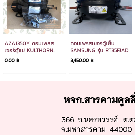
AZA1350Y คอมเพลส
คอมเพรสเซอร์ตู้เย็น
เซอร์ตู้แช่ KULTHORN
SAMSUNG รุ่น RT35FJAD
R134a
0.00 ฿
3,450.00 ฿
หจก.สารคามคูลล
366 ถ.นครสวรรค์ ต.ต
จ.มหาสารคาม 44000